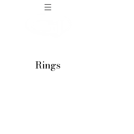
sales@gnjsupply.com
Tel:
1-855-493-4465
Rings