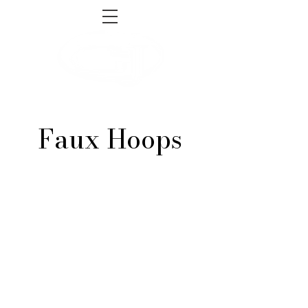
sales@gnjsupply.com
Tel:
1-855-493-4465
Faux Hoops